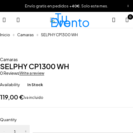
Envío gratis en pedidos +
40€
. Solo este mes.
0
Inicio
Camaras
SELPHY CP1300 WH
Camaras
SELPHY CP1300 WH
0 Reviews
Write a review
Availability
In Stock
119,00
€
Iva incluido
Quantity