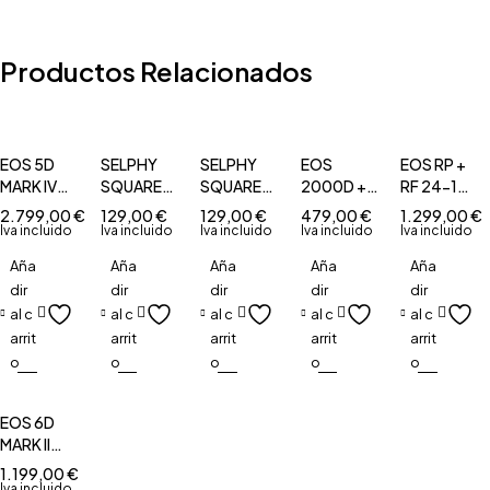
Productos Relacionados
EOS 5D
SELPHY
SELPHY
EOS
EOS RP +
MARK IV
SQUARE
SQUARE
2000D +
RF 24-105
Body
QX10 BK
QX10 WH
EF-S 18-
STM
2.799,00
€
129,00
€
129,00
€
479,00
€
1.299,00
€
55 DC
Iva incluido
Iva incluido
Iva incluido
Iva incluido
Iva incluido
Aña
Aña
Aña
Aña
Aña
dir
dir
dir
dir
dir
al c
al c
al c
al c
al c
arrit
arrit
arrit
arrit
arrit
o
o
o
o
o
EOS 6D
MARK II
Body
1.199,00
€
Iva incluido