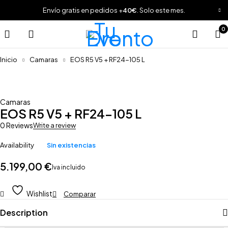
Envío gratis en pedidos +
40€
. Solo este mes.
0
Inicio
Camaras
EOS R5 V5 + RF24-105 L
Sold out
Camaras
EOS R5 V5 + RF24-105 L
0 Reviews
Write a review
Availability
Sin existencias
5.199,00
€
Iva incluido
Wishlist
Comparar
Description