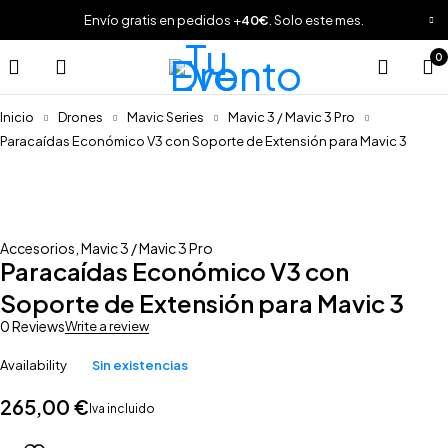
Envío gratis en pedidos +
40€
. Solo este mes.
0
Inicio
Drones
Mavic Series
Mavic 3 / Mavic 3 Pro
Paracaídas Económico V3 con Soporte de Extensión para Mavic 3
Sold out
Accesorios
,
Mavic 3 / Mavic 3 Pro
Paracaídas Económico V3 con
Soporte de Extensión para Mavic 3
0 Reviews
Write a review
Availability
Sin existencias
265,00
€
Iva incluido