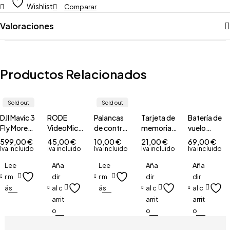
Wishlist
Comparar
Valoraciones
Productos Relacionados
Sold out
Sold out
DJI Mavic 3
RODE
Palancas
Tarjeta de
Batería de
Fly More
VideoMicro
de control
memoria
vuelo
Kit
& Osmo -
DJI RC-
Sandisk
inteligente
599,00
€
45,00
€
10,00
€
21,00
€
69,00
€
Quick
N1/N2
Ultra 533x
DJI Mini 4
Iva incluido
Iva incluido
Iva incluido
Iva incluido
Iva incluido
Release
32Gb
Pro
Lee
Aña
Lee
Aña
Aña
360° Mic
r m
dir
r m
dir
dir
Mount
ás
al c
ás
al c
al c
arrit
arrit
arrit
o
o
o