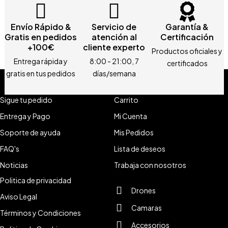
Envío Rápido &
Servicio de
Garantía &
Gratis en pedidos
atención al
Certificación
+100€
cliente experto
Productos oficiales y
Entrega rápida y
8:00 - 21:00, 7
certificados
gratis en tus pedidos
días/semana
Sigue tu pedido
Carrito
Entrega y Pago
Mi Cuenta
Soporte de ayuda
Mis Pedidos
FAQ's
Lista de deseos
Noticias
Trabaja con nosotros
Politica de privacidad
Drones
Aviso Legal
Camaras
Términos y Condiciones
Accesorios