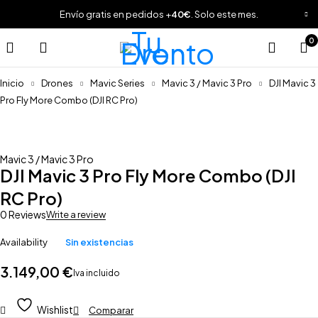
Envío gratis en pedidos +
40€
. Solo este mes.
0
Inicio
Drones
Mavic Series
Mavic 3 / Mavic 3 Pro
DJI Mavic 3
Pro Fly More Combo (DJI RC Pro)
Sold out
Mavic 3 / Mavic 3 Pro
DJI Mavic 3 Pro Fly More Combo (DJI
RC Pro)
0 Reviews
Write a review
Availability
Sin existencias
3.149,00
€
Iva incluido
Wishlist
Comparar