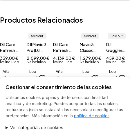
Productos Relacionados
Sold out
Sold out
Sold out
DJI Care
DJI Mavic 3
DJI Care
Mavic 3
DJI
Refresh -
Pro (DJI
Refresh -
Classic
Goggles
Plan de 1
RC)
Plan de 1
(RC-N1)
Integra
339,00
€
2.099,00
€
4.139,00
€
1.279,00
€
459,00
€
año (DJI
año (DJI
Iva incluido
Iva incluido
Iva incluido
Iva incluido
Iva incluido
Mavic 3
Mavic 3
Aña
Lee
Aña
Lee
Lee
Pro Cine)
Cine)
dir
r m
dir
r m
r m
al c
ás
al c
ás
ás
Gestionar el consentimiento de las cookies
arrit
arrit
o
o
Utilizamos cookies propias y de terceros con finalidad
analítica y de marketing. Puedes aceptar todas las cookies,
Sold out
rechazarlas (solo se instalarán las necesarias) o configurar tus
DJI Mavic 3
preferencias. Más información en la
política de cookies
.
Pro Fly
More
3.149,00
€
Ver categorías de cookies