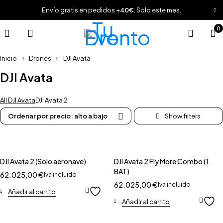
Envío gratis en pedidos +
40€
. Solo este mes.
0
Inicio
Drones
DJI Avata
DJI Avata
All DJI Avata
DJI Avata 2
Ordenar por precio: alto a bajo
DJI Avata 2 (Solo aeronave)
DJI Avata 2 Fly More Combo (1
BAT)
62.025,00
€
Iva incluido
62.025,00
€
Iva incluido
Añadir al carrito
Añadir al carrito