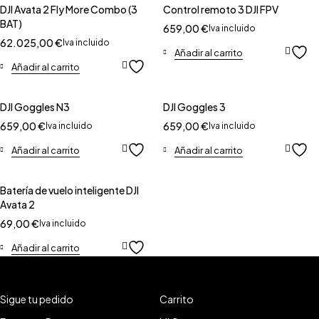
DJI Avata 2 Fly More Combo (3
Control remoto 3 DJI FPV
BAT)
659,00
€
Iva incluido
62.025,00
€
Iva incluido
Añadir al carrito
Añadir al carrito
DJI Goggles N3
DJI Goggles 3
659,00
€
659,00
€
Iva incluido
Iva incluido
Añadir al carrito
Añadir al carrito
Batería de vuelo inteligente DJI
Avata 2
69,00
€
Iva incluido
Añadir al carrito
Sigue tu pedido
Carrito