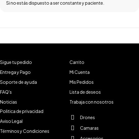
Si no estás dispuesto a ser constante y paciente.
Sigue tu pedido
Carrito
Entrega y Pago
Mi Cuenta
Soporte de ayuda
Mis Pedidos
FAQ's
Lista de deseos
Noticias
Trabaja con nosotros
Politica de privacidad
Drones
Aviso Legal
Camaras
Términos y Condiciones
Accesorios