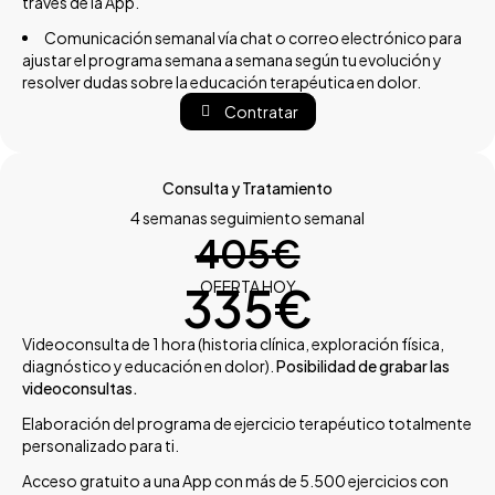
través de la App.
Comunicación semanal vía chat o correo electrónico para
ajustar el programa semana a semana según tu evolución y
resolver dudas sobre la educación terapéutica en dolor.
Contratar
Consulta y Tratamiento
4 semanas seguimiento semanal
405€
335€
OFERTA HOY
Videoconsulta de 1 hora (historia clínica, exploración física,
diagnóstico y educación en dolor).
Posibilidad de grabar las
videoconsultas.
Elaboración del programa de ejercicio terapéutico totalmente
personalizado para ti.
Acceso gratuito a una App con más de 5.500 ejercicios con