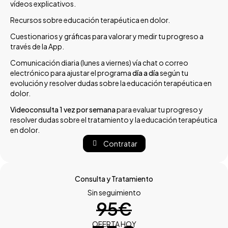
vídeos explicativos.
Recursos sobre educación terapéutica en dolor.
Cuestionarios y gráficas para valorar y medir tu progreso a
través de la App.
Comunicación diaria (lunes a viernes) vía chat o correo
electrónico para ajustar el programa
día a día
según tu
evolución y resolver dudas sobre la educación terapéutica en
dolor.
Videoconsulta 1 vez por semana
para evaluar tu progreso y
resolver dudas sobre el tratamiento y la educación terapéutica
en dolor.
Contratar
Consulta y Tratamiento
Sin seguimiento
95€
OFERTA HOY