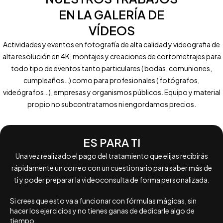
EN LA GALERÍA DE
VÍDEOS
Actividades y eventos en fotografía de alta calidad y videografia de
alta resolución en 4K, montajes y creaciones de cortometrajes para
todo tipo de eventos tanto particulares ( bodas, comuniones,
cumpleaños…) como para profesionales ( fotógrafos,
videógrafos…), empresas y organismos públicos. Equipo y material
propio no subcontratamos ni engordamos precios.
ES PARA TI
Una vez realizado el pago del tratamiento que elijas recibirás
rápidamente un correo con un cuestionario para saber más de
ti y poder preparar la videoconsulta de forma personalizada.
Si crees que esto va a funcionar con fórmulas mágicas, sin
hacer los ejercicios y no tienes ganas de dedicarle algo de
tiempo.